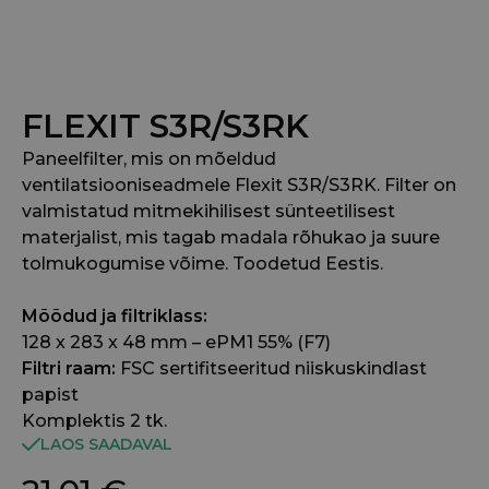
FLEXIT S3R/S3RK
Paneelfilter, mis on mõeldud
ventilatsiooniseadmele Flexit S3R/S3RK. Filter on
valmistatud mitmekihilisest sünteetilisest
materjalist, mis tagab madala rõhukao ja suure
tolmukogumise võime. Toodetud Eestis.
Mõõdud ja filtriklass:
128 x 283 x 48 mm – ePM1 55% (F7)
Filtri raam:
FSC sertifitseeritud niiskuskindlast
papist
Komplektis 2 tk.
LAOS SAADAVAL