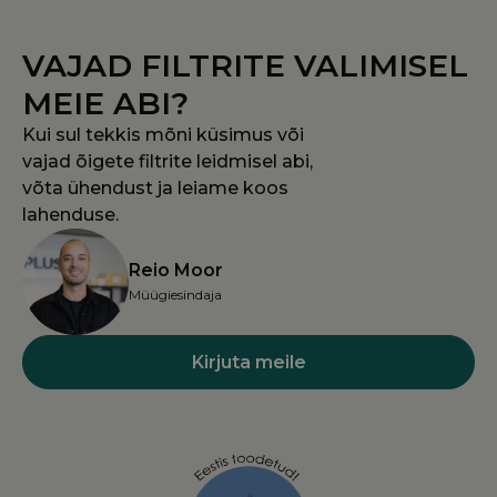
PHPSESSID
PHP.net
kodufiltrid.ee
VAJAD FILTRITE VALIMISEL
MEIE ABI?
Kui sul tekkis mõni küsimus või
vajad õigete filtrite leidmisel abi,
võta ühendust ja leiame koos
lahenduse.
Reio Moor
Müügiesindaja
Kirjuta meile
woocommerce_items_in_cart
Automattic Inc
kodufiltrid.ee
wp_woocommerce_session_[abcdef0123456789]
kodufiltrid.ee
{32}