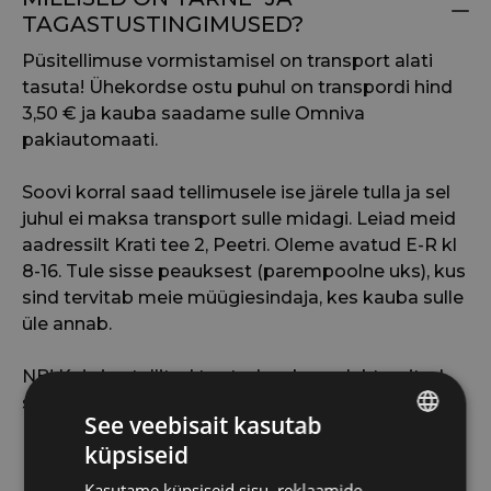
TAGASTUSTINGIMUSED?
Püsitellimuse vormistamisel on transport alati
tasuta! Ühekordse ostu puhul on transpordi hind
3,50 € ja kauba saadame sulle Omniva
pakiautomaati.
Soovi korral saad tellimusele ise järele tulla ja sel
juhul ei maksa transport sulle midagi. Leiad meid
aadressilt Krati tee 2, Peetri. Oleme avatud E-R kl
8-16. Tule sisse peauksest (parempoolne uks), kus
sind tervitab meie müügiesindaja, kes kauba sulle
üle annab.
NB! Kui sinu tellitud tooted on komplekteeritud,
saadame sulle selle kohta kirja.
See veebisait kasutab
Kui valisid transpordiks pakiautomaadi, leiad
küpsiseid
ESTONIAN
kirjast paki jälgimiskoodi, millega saad paki
Kasutame küpsiseid sisu, reklaamide