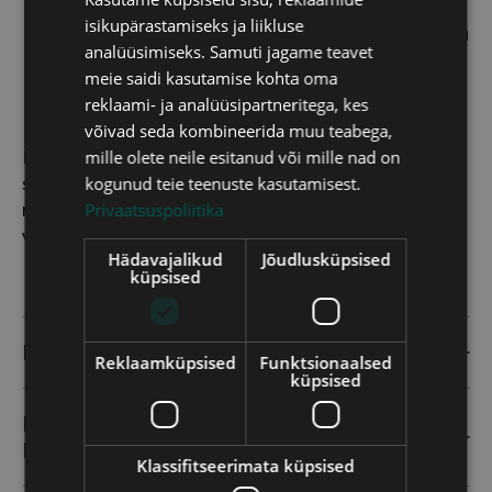
RUSSIAN
teekonda jälgida.
isikupärastamiseks ja liikluse
Kui valisid ise järeletulemise, teatab kiri, et sinu
analüüsimiseks. Samuti jagame teavet
tellimus on valmis ja võid sellele kasvõi kohe
meie saidi kasutamise kohta oma
järele tulla.
reklaami- ja analüüsipartneritega, kes
võivad seda kombineerida muu teabega,
mille olete neile esitanud või mille nad on
Kui selgub, et filtrikomplekt siiski ei sobi, anna
kogunud teie teenuste kasutamisest.
sellest teada
info@kodufiltrid.ee
ja saad filtrid
Privaatsuspoliitika
meile tagastada või uue komplekti vastu
vahetada.
Hädavajalikud
Jõudlusküpsised
küpsised
MIDA TÄHENDAB PÜSITELLIMUS?
Reklaamküpsised
Funktsionaalsed
küpsised
KAS SAAN FILTRITE VAHETAMISEGA
ISE HAKKAMA?
Klassifitseerimata küpsised