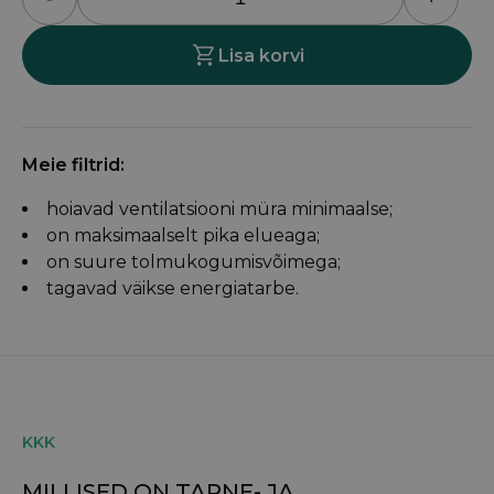
Flexit
S3R/S3RK
Lisa korvi
kogus
Meie filtrid:
hoiavad ventilatsiooni müra minimaalse;
on maksimaalselt pika elueaga;
on suure tolmukogumisvõimega;
tagavad väikse energiatarbe.
KKK
MILLISED ON TARNE- JA