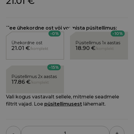
21.01
€
Tee ühekordne ost või vormista püsitellimus:
-0%
-10%
Ühekordne ost
Püsitellimus 1x aastas
21.01
€
18.90
€
/komplekt
/komplekt
-15%
Püsitellimus 2x aastas
17.86
€
/komplekt
Vali kogus vastavalt sellele, mitmele seadmele
filtrit vajad. Loe
püsitellimusest
lähemalt.
-
+