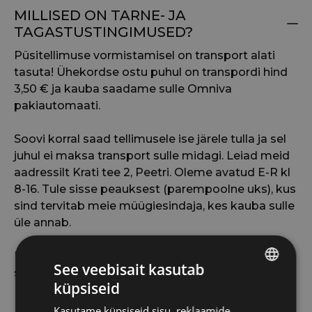
MILLISED ON TARNE- JA
TAGASTUSTINGIMUSED?
Püsitellimuse vormistamisel on transport alati
tasuta! Ühekordse ostu puhul on transpordi hind
3,50 € ja kauba saadame sulle Omniva
pakiautomaati.
Soovi korral saad tellimusele ise järele tulla ja sel
juhul ei maksa transport sulle midagi. Leiad meid
aadressilt Krati tee 2, Peetri. Oleme avatud E-R kl
8-16. Tule sisse peauksest (parempoolne uks), kus
sind tervitab meie müügiesindaja, kes kauba sulle
üle annab.
NB! Kui sinu tellitud tooted on komplekteeritud,
See veebisait kasutab
saadame sulle selle kohta kirja.
küpsiseid
ESTONIAN
Kui valisid transpordiks pakiautomaadi, leiad
Kasutame küpsiseid sisu, reklaamide