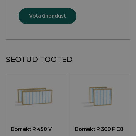
.old.omniva.ee
Võta ühendust
woocommerce_cart_hash
Automattic Inc
kodufiltrid.ee
SEOTUD TOOTED
VISITOR_PRIVACY_METADATA
YouTube
.youtube.com
Google'i
Sellel
Sellel
privaatsuspoliitikat
tootel
tootel
on
on
mitu
mitu
varianti.
varianti.
Valikuid
Valikuid
saab
saab
Domekt R 450 V
Domekt R 300 F C8
teha
teha