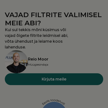
PHPSESSID
PHP.net
kodufiltrid.ee
VAJAD FILTRITE VALIMISEL
MEIE ABI?
Kui sul tekkis mõni küsimus või
vajad õigete filtrite leidmisel abi,
võta ühendust ja leiame koos
lahenduse.
Reio Moor
Müügiesindaja
Kirjuta meile
woocommerce_items_in_cart
Automattic Inc
kodufiltrid.ee
wp_woocommerce_session_[abcdef0123456789]
kodufiltrid.ee
{32}