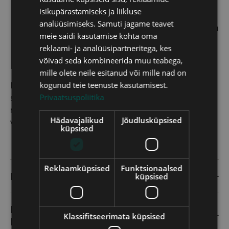
RUSSIAN
kirjast paki jälgimiskoodi, millega saad paki
isikupärastamiseks ja liikluse
teekonda jälgida.
LATVIAN
analüüsimiseks. Samuti jagame teavet
Kui valisid ise järeletulemise, teatab kiri, et sinu
meie saidi kasutamise kohta oma
LITHUANIAN
tellimus on valmis ja võid sellele kasvõi kohe
reklaami- ja analüüsipartneritega, kes
järele tulla.
ENGLISH
võivad seda kombineerida muu teabega,
mille olete neile esitanud või mille nad on
kogunud teie teenuste kasutamisest.
Kui selgub, et filtrikomplekt siiski ei sobi, anna
Privaatsuspoliitika
sellest teada
info@kodufiltrid.ee
ja saad filtrid
meile tagastada või uue komplekti vastu
Hädavajalikud
Jõudlusküpsised
vahetada.
küpsised
Reklaamküpsised
Funktsionaalsed
MIDA TÄHENDAB PÜSITELLIMUS?
küpsised
KAS SAAN FILTRITE VAHETAMISEGA
Klassifitseerimata küpsised
ISE HAKKAMA?