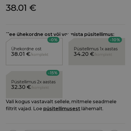
38.01
€
Tee ühekordne ost või vormista püsitellimus:
-0%
-10%
Ühekordne ost
Püsitellimus 1x aastas
38.01
€
34.20
€
/komplekt
/komplekt
-15%
Püsitellimus 2x aastas
32.30
€
/komplekt
Vali kogus vastavalt sellele, mitmele seadmele
filtrit vajad. Loe
püsitellimusest
lähemalt.