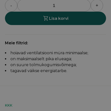
-
+
Domekt
CF
Lisa korvi
700
F
C6M
kogus
Meie filtrid:
hoiavad ventilatsiooni müra minimaalse;
on maksimaalselt pika elueaga;
on suure tolmukogumisvõimega;
tagavad väikse energiatarbe.
KKK