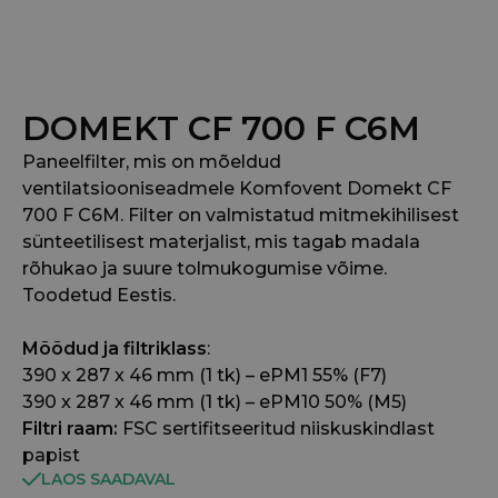
DOMEKT CF 700 F C6M
Paneelfilter, mis on mõeldud
ventilatsiooniseadmele Komfovent Domekt CF
700 F C6M. Filter on valmistatud mitmekihilisest
sünteetilisest materjalist, mis tagab madala
rõhukao ja suure tolmukogumise võime.
Toodetud Eestis.
Mõõdud ja filtriklass
:
390 x 287 x 46 mm (1 tk) – ePM1 55% (F7)
390 x 287 x 46 mm (1 tk) – ePM10 50% (M5)
Filtri raam:
FSC sertifitseeritud niiskuskindlast
papist
LAOS SAADAVAL